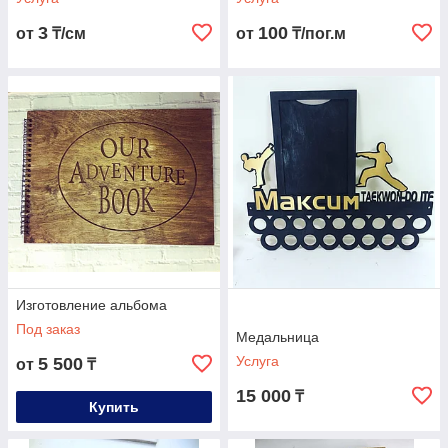
3
100
от
₸/см
от
₸/пог.м
Изготовление альбома
Под заказ
Медальница
Услуга
5 500
от
₸
15 000
₸
Купить