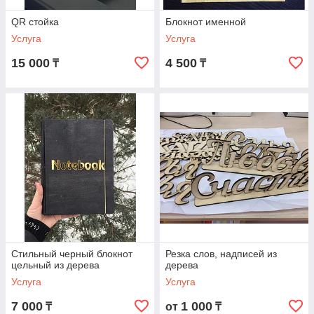
QR стойка
Блокнот именной
Услуга
Услуга
15 000
4 500
₸
₸
Стильный черный блокнот
Резка слов, надписей из
цельный из дерева
дерева
Услуга
Услуга
7 000
1 000
₸
от
₸