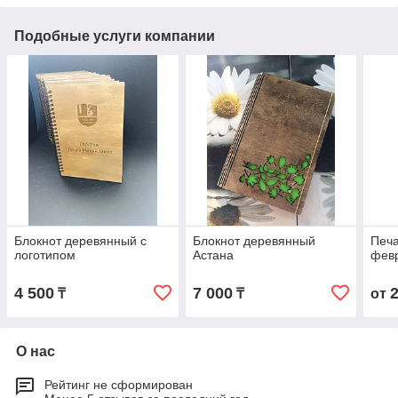
Подобные услуги компании
Блокнот деревянный с
Блокнот деревянный
Печа
логотипом
Астана
фев
4 500
7 000
₸
₸
от
О нас
Рейтинг не сформирован