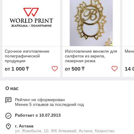
Срочное изготовление
Изготовление вензеля для
Меню
полиграфической
салфеток из акрила,
продукции
лазерная резка
1 000
500
14 
от
₸
от
₸
О нас
Рейтинг не сформирован
Менее 5 отзывов за последний год
Работает с 10.07.2013
г. Астана
ул. Жамбыла, 10, ЖК Алмажай, Астана, Казахстан