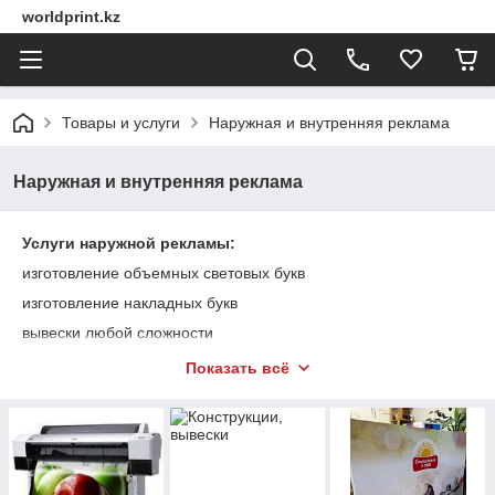
worldprint.kz
Товары и услуги
Наружная и внутренняя реклама
Наружная и внутренняя реклама
Услуги наружной рекламы:
изготовление объемных световых букв
изготовление накладных букв
вывески любой сложности
крышные установки
Показать всё
оформление витрин
лайтбоксы
информационные стенды
конструкции «Паук» и «Roll-up»