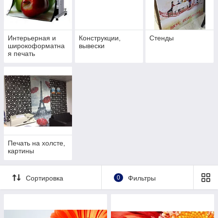
дверных табличек
работа с оргстеклом, акрилом, ПВХ
Интерьерная и
Конструкции,
Стенды
широкоформатна
вывески
я печать
Печать на холсте,
картины
Сортировка
0
Фильтры