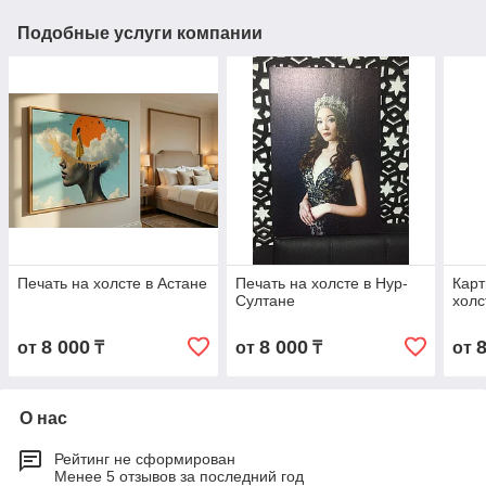
Подобные услуги компании
Печать на холсте в Астане
Печать на холсте в Нур-
Карт
Султане
холс
8 000
8 000
от
₸
от
₸
от
О нас
Рейтинг не сформирован
Менее 5 отзывов за последний год