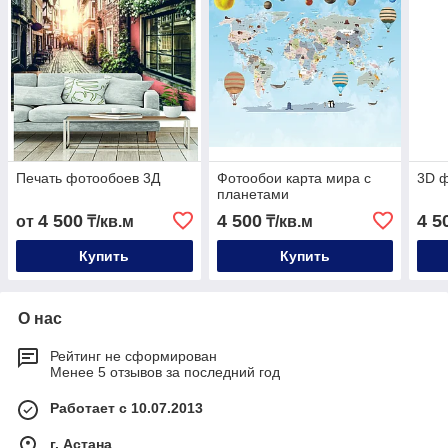
Печать фотообоев 3Д
Фотообои карта мира с
3D 
планетами
4 500
4 500
4 5
от
₸/кв.м
₸/кв.м
Купить
Купить
О нас
Рейтинг не сформирован
Менее 5 отзывов за последний год
Работает с 10.07.2013
г. Астана