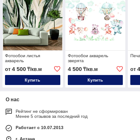
Фотообои листья
Фотообои акварель
Печа
акварель
зверята
4 500
4 500
от
₸/кв.м
₸/кв.м
от
Купить
Купить
О нас
Рейтинг не сформирован
Менее 5 отзывов за последний год
Работает с 10.07.2013
г. Астана