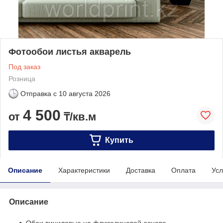
Фотообои листья акварель
Под заказ
Розница
Отправка с
10 августа 2026
4 500
от
₸/кв.м
Купить
Описание
Характеристики
Доставка
Оплата
Усл
Описание
Обои виниловые на флизелиновой основе