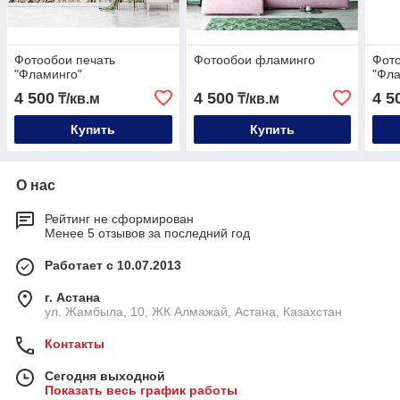
Фотообои печать
Фотообои фламинго
Фото
"Фламинго"
"Фла
4 500
4 500
4 5
₸/кв.м
₸/кв.м
Купить
Купить
О нас
Рейтинг не сформирован
Менее 5 отзывов за последний год
Работает с 10.07.2013
г. Астана
ул. Жамбыла, 10, ЖК Алмажай, Астана, Казахстан
Контакты
Сегодня выходной
Показать весь график работы