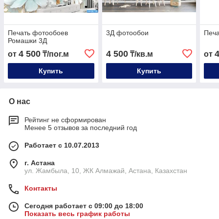
Печать фотообоев
3Д фотообои
Печа
Ромашки 3Д
4 500
4 500
от
₸/пог.м
₸/кв.м
от
Купить
Купить
О нас
Рейтинг не сформирован
Менее 5 отзывов за последний год
Работает с 10.07.2013
г. Астана
ул. Жамбыла, 10, ЖК Алмажай, Астана, Казахстан
Контакты
Сегодня работает с 09:00 до 18:00
Показать весь график работы