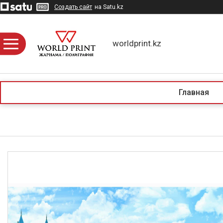
Создать сайт
на Satu.kz
worldprint.kz
Главная