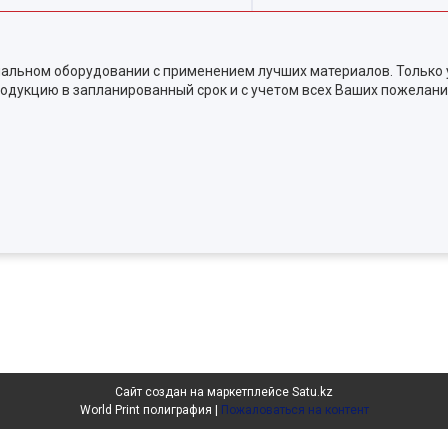
альном оборудовании с применением лучших материалов. Только 
одукцию в запланированный срок и с учетом всех Ваших пожелани
Сайт создан на маркетплейсе
Satu.kz
World Print полиграфия |
Пожаловаться на контент