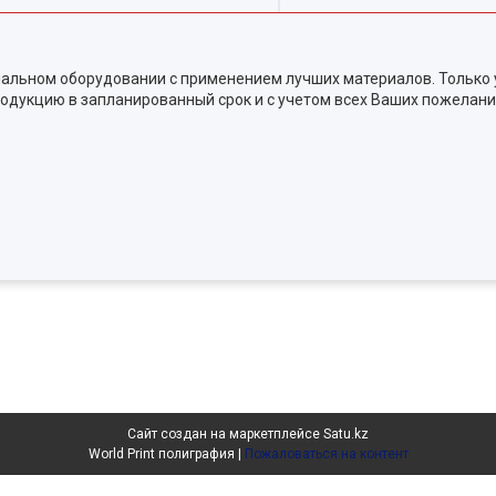
альном оборудовании с применением лучших материалов. Только 
одукцию в запланированный срок и с учетом всех Ваших пожелани
Сайт создан на маркетплейсе
Satu.kz
World Print полиграфия |
Пожаловаться на контент