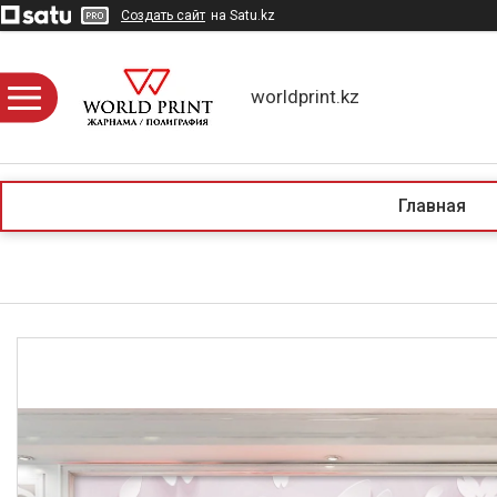
Создать сайт
на Satu.kz
worldprint.kz
Главная