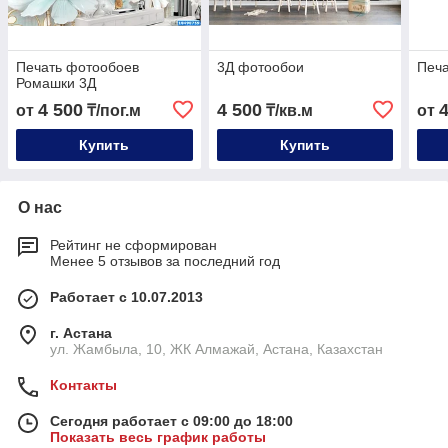
Печать фотообоев
3Д фотообои
Печа
Ромашки 3Д
4 500
4 500
от
₸/пог.м
₸/кв.м
от
Купить
Купить
О нас
Рейтинг не сформирован
Менее 5 отзывов за последний год
Работает с 10.07.2013
г. Астана
ул. Жамбыла, 10, ЖК Алмажай, Астана, Казахстан
Контакты
Сегодня работает с 09:00 до 18:00
Показать весь график работы