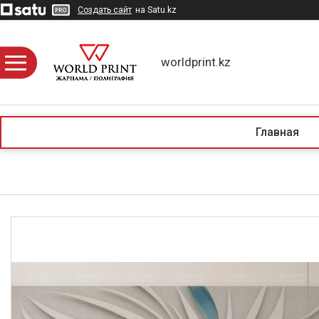
Создать сайт
на Satu.kz
worldprint.kz
Главная