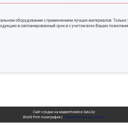
альном оборудовании с применением лучших материалов. Только 
одукцию в запланированный срок и с учетом всех Ваших пожелани
Сайт создан на маркетплейсе
Satu.kz
World Print полиграфия |
Пожаловаться на контент