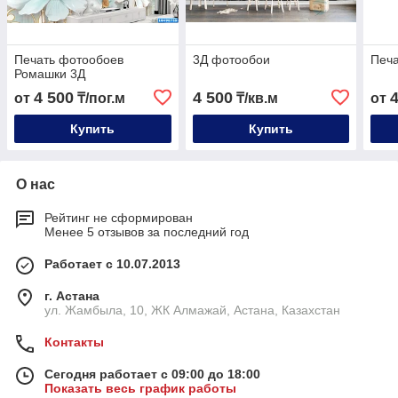
Печать фотообоев
3Д фотообои
Печа
Ромашки 3Д
4 500
4 500
от
₸/пог.м
₸/кв.м
от
Купить
Купить
О нас
Рейтинг не сформирован
Менее 5 отзывов за последний год
Работает с 10.07.2013
г. Астана
ул. Жамбыла, 10, ЖК Алмажай, Астана, Казахстан
Контакты
Сегодня работает с 09:00 до 18:00
Показать весь график работы