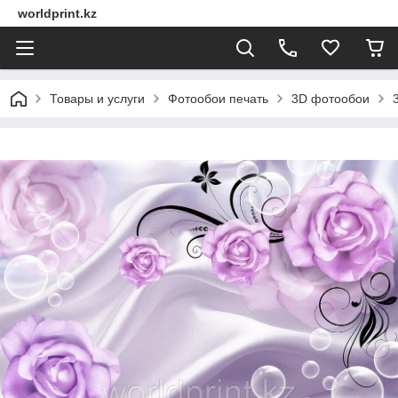
worldprint.kz
Товары и услуги
Фотообои печать
3D фотообои