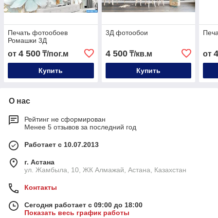
Печать фотообоев
3Д фотообои
Печа
Ромашки 3Д
4 500
4 500
от
₸/пог.м
₸/кв.м
от
Купить
Купить
О нас
Рейтинг не сформирован
Менее 5 отзывов за последний год
Работает с 10.07.2013
г. Астана
ул. Жамбыла, 10, ЖК Алмажай, Астана, Казахстан
Контакты
Сегодня работает с 09:00 до 18:00
Показать весь график работы