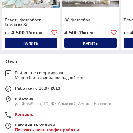
Печать фотообоев
3Д фотообои
Печа
Ромашки 3Д
4 500
4 500
от
₸/пог.м
₸/кв.м
от
Купить
Купить
О нас
Рейтинг не сформирован
Менее 5 отзывов за последний год
Работает с 10.07.2013
г. Астана
ул. Жамбыла, 10, ЖК Алмажай, Астана, Казахстан
Контакты
Сегодня выходной
Показать весь график работы