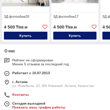
3Д фотообои20
3Д фотообои17
3Д 
4 500
4 500
4 5
₸/кв.м
₸/кв.м
Купить
Купить
О нас
Рейтинг не сформирован
Менее 5 отзывов за последний год
Работает с 10.07.2013
г. Астана
ул. Жамбыла, 10, ЖК Алмажай, Астана, Казахстан
Контакты
Сегодня выходной
Показать весь график работы