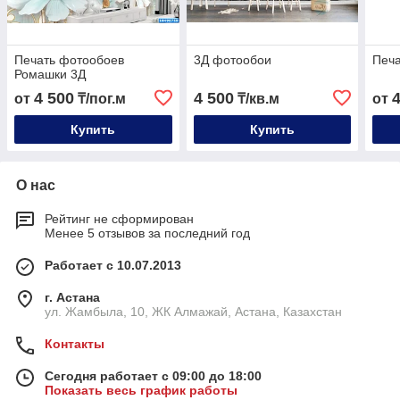
Печать фотообоев
3Д фотообои
Печа
Ромашки 3Д
4 500
4 500
от
₸/пог.м
₸/кв.м
от
Купить
Купить
О нас
Рейтинг не сформирован
Менее 5 отзывов за последний год
Работает с 10.07.2013
г. Астана
ул. Жамбыла, 10, ЖК Алмажай, Астана, Казахстан
Контакты
Сегодня работает с 09:00 до 18:00
Показать весь график работы