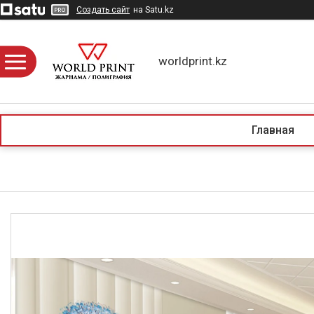
Создать сайт
на Satu.kz
worldprint.kz
Главная