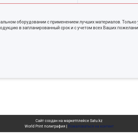
альном оборудовании с применением лучших материалов. Только 
одукцию в запланированный срок и с учетом всех Ваших пожелани
Сайт создан на маркетплейсе
Satu.kz
World Print полиграфия |
Пожаловаться на контент