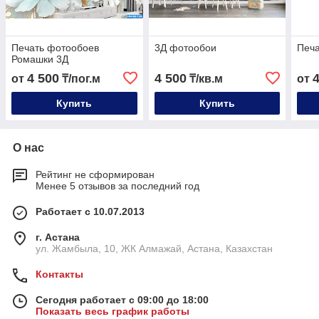
Печать фотообоев
3Д фотообои
Печа
Ромашки 3Д
4 500
4 500
от
₸/пог.м
₸/кв.м
от
Купить
Купить
О нас
Рейтинг не сформирован
Менее 5 отзывов за последний год
Работает с 10.07.2013
г. Астана
ул. Жамбыла, 10, ЖК Алмажай, Астана, Казахстан
Контакты
Сегодня работает с 09:00 до 18:00
Показать весь график работы