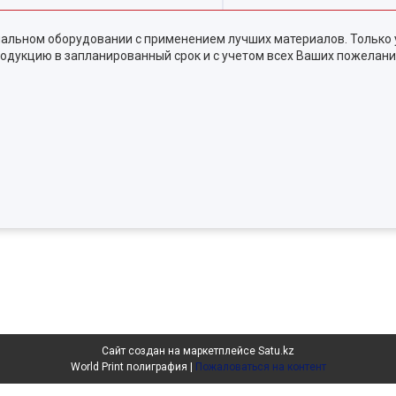
альном оборудовании с применением лучших материалов. Только 
одукцию в запланированный срок и с учетом всех Ваших пожелани
Сайт создан на маркетплейсе
Satu.kz
World Print полиграфия |
Пожаловаться на контент