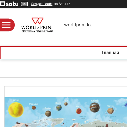
Создать сайт
на Satu.kz
worldprint.kz
Главная