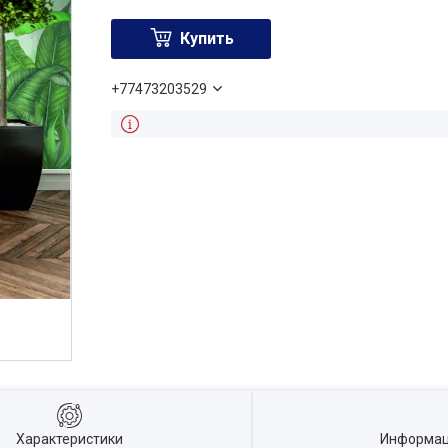
Купить
+77473203529
Характеристики
Информац