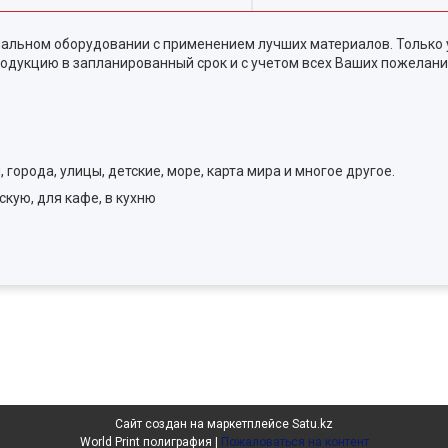
альном оборудовании с применением лучших материалов. Только 
одукцию в запланированный срок и с учетом всех Ваших пожелани
города, улицы, детские, море, карта мира и многое другое.
скую, для кафе, в кухню
Сайт создан на маркетплейсе
Satu.kz
World Print полиграфия |
Пожаловаться на контент