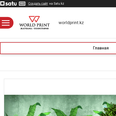
Создать сайт
на Satu.kz
worldprint.kz
Главная