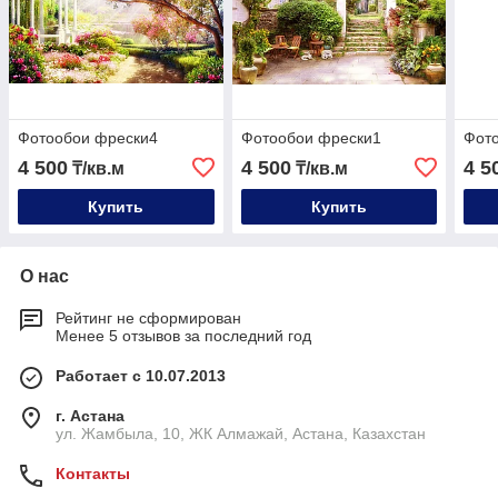
Фотообои фрески4
Фотообои фрески1
Фот
4 500
4 500
4 5
₸/кв.м
₸/кв.м
Купить
Купить
О нас
Рейтинг не сформирован
Менее 5 отзывов за последний год
Работает с 10.07.2013
г. Астана
ул. Жамбыла, 10, ЖК Алмажай, Астана, Казахстан
Контакты