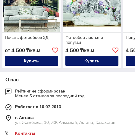
Печать фотообоев 3Д
Фотообои листья и
Поп
попугаи
4 500
4 500
4 5
от
₸/кв.м
₸/кв.м
Купить
Купить
О нас
Рейтинг не сформирован
Менее 5 отзывов за последний год
Работает с 10.07.2013
г. Астана
ул. Жамбыла, 10, ЖК Алмажай, Астана, Казахстан
Контакты