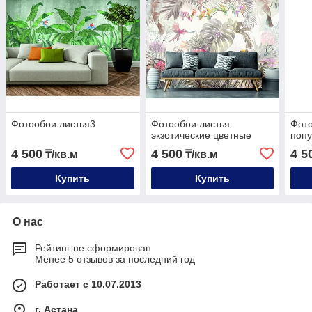
Фотообои листья3
Фотообои листья
Фото
экзотические цветные
попу
4 500
4 500
4 5
₸/кв.м
₸/кв.м
Купить
Купить
О нас
Рейтинг не сформирован
Менее 5 отзывов за последний год
Работает с 10.07.2013
г. Астана