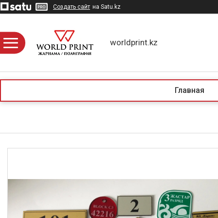
Создать сайт
на Satu.kz
worldprint.kz
Главная