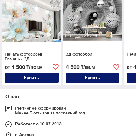
Печать фотообоев
3Д фотообои
Печа
Ромашки 3Д
4 500
4 500
от
₸/пог.м
₸/кв.м
от
Купить
Купить
О нас
Рейтинг не сформирован
Менее 5 отзывов за последний год
Работает с 10.07.2013
г. Астана