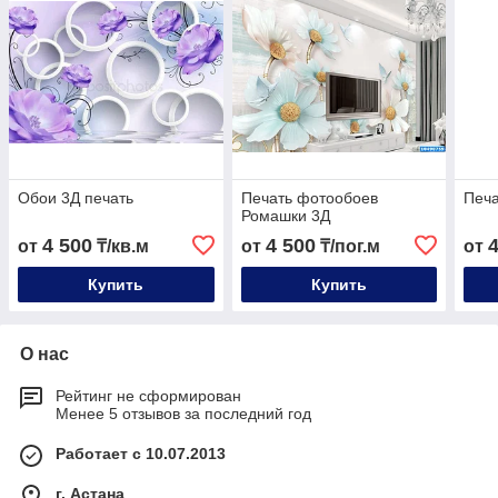
Обои 3Д печать
Печать фотообоев
Печа
Ромашки 3Д
4 500
4 500
от
₸/кв.м
от
₸/пог.м
от
Купить
Купить
О нас
Рейтинг не сформирован
Менее 5 отзывов за последний год
Работает с 10.07.2013
г. Астана