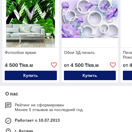
Фотообои яркие
Обои 3Д печать
Печа
Ром
4 500
4 500
₸/кв.м
от
₸/кв.м
от
Купить
Купить
О нас
Рейтинг не сформирован
Менее 5 отзывов за последний год
Работает с 10.07.2013
г. Астана