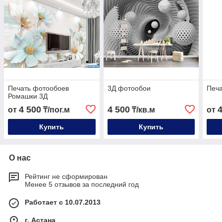
Печать фотообоев
3Д фотообои
Печа
Ромашки 3Д
4 500
4 500
от
₸/пог.м
₸/кв.м
от
Купить
Купить
О нас
Рейтинг не сформирован
Менее 5 отзывов за последний год
Работает с 10.07.2013
г. Астана