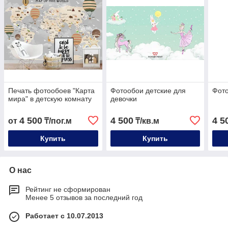
Печать фотообоев "Карта
Фотообои детские для
Фото
мира" в детскую комнату
девочки
4 500
4 500
4 5
от
₸/пог.м
₸/кв.м
Купить
Купить
О нас
Рейтинг не сформирован
Менее 5 отзывов за последний год
Работает с 10.07.2013