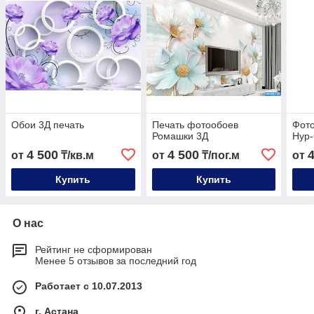
Обои 3Д печать
Печать фотообоев
Фото
Ромашки 3Д
Нур
4 500
4 500
от
₸/кв.м
от
₸/пог.м
от
Купить
Купить
О нас
Рейтинг не сформирован
Менее 5 отзывов за последний год
Работает с 10.07.2013
г. Астана