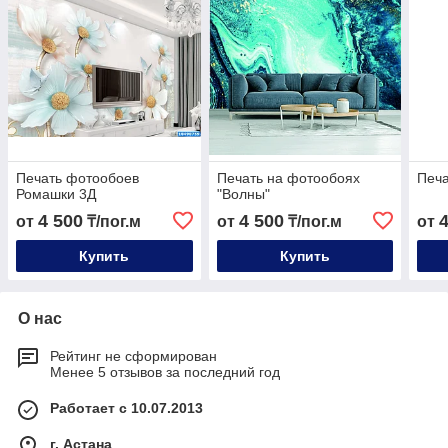
Печать фотообоев
Печать на фотообоях
Печа
Ромашки 3Д
"Волны"
4 500
4 500
от
₸/пог.м
от
₸/пог.м
от
Купить
Купить
О нас
Рейтинг не сформирован
Менее 5 отзывов за последний год
Работает с 10.07.2013
г. Астана