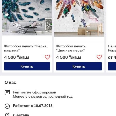
Фотообои печать "Перья
Фотообои печать
Печа
павлина"
"Цветные перья"
Ром
4 500
4 500
₸/кв.м
₸/кв.м
от
Купить
Купить
О нас
Рейтинг не сформирован
Менее 5 отзывов за последний год
Работает с 10.07.2013
г. Астана