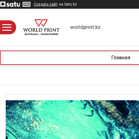
Создать сайт
на Satu.kz
worldprint.kz
Главная