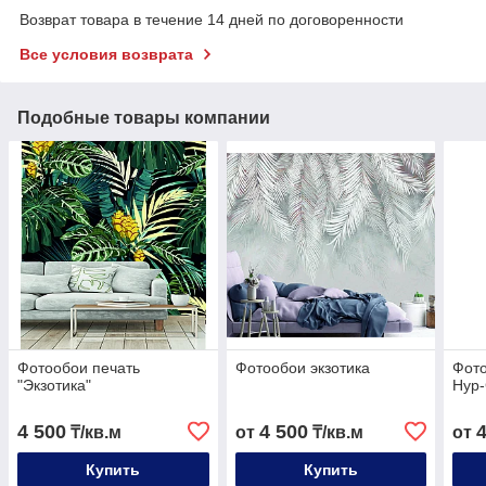
Возврат товара в течение 14 дней по договоренности
Все условия возврата
Подобные товары компании
Фотообои печать
Фотообои экзотика
Фото
"Экзотика"
Нур
4 500
4 500
₸/кв.м
от
₸/кв.м
от
Купить
Купить