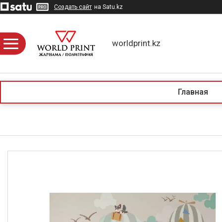
Создать сайт
на Satu.kz
worldprint.kz
Главная