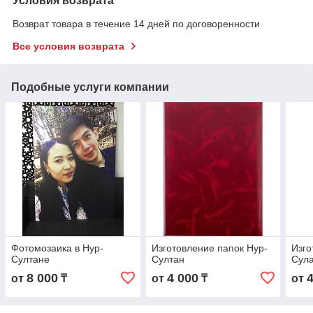
Условия возврата
Возврат товара в течение 14 дней по договоренности
Все условия возврата
Подобные услуги компании
Фотомозаика в Нур-
Изготовление папок Нур-
Изго
Султане
Султан
Сул
8 000
4 000
от
₸
от
₸
от