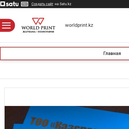
Создать сайт
на Satu.kz
worldprint.kz
Главная