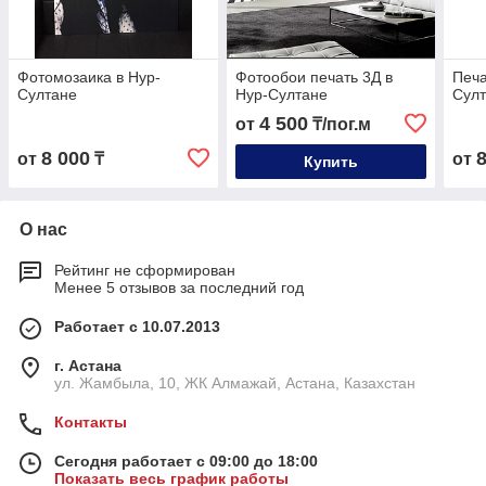
Фотомозаика в Нур-
Фотообои печать 3Д в
Печа
Султане
Нур-Султане
Сул
4 500
от
₸/пог.м
8 000
от
₸
от
Купить
О нас
Рейтинг не сформирован
Менее 5 отзывов за последний год
Работает с 10.07.2013
г. Астана
ул. Жамбыла, 10, ЖК Алмажай, Астана, Казахстан
Контакты
Сегодня работает с 09:00 до 18:00
Показать весь график работы