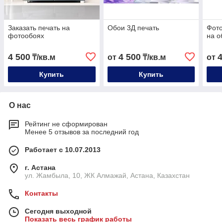
Заказать печать на
Обои 3Д печать
Фото
фотообоях
на о
4 500
4 500
₸/кв.м
от
₸/кв.м
от
Купить
Купить
О нас
Рейтинг не сформирован
Менее 5 отзывов за последний год
Работает с 10.07.2013
г. Астана
ул. Жамбыла, 10, ЖК Алмажай, Астана, Казахстан
Контакты
Сегодня выходной
Показать весь график работы