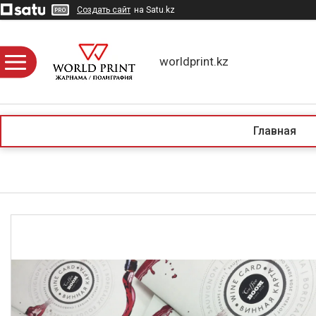
Создать сайт
на Satu.kz
worldprint.kz
Главная