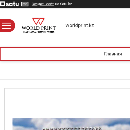
Создать сайт
на Satu.kz
worldprint.kz
Главная