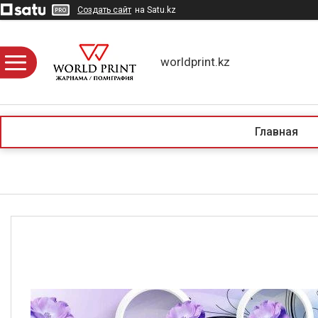
Создать сайт
на Satu.kz
worldprint.kz
Главная