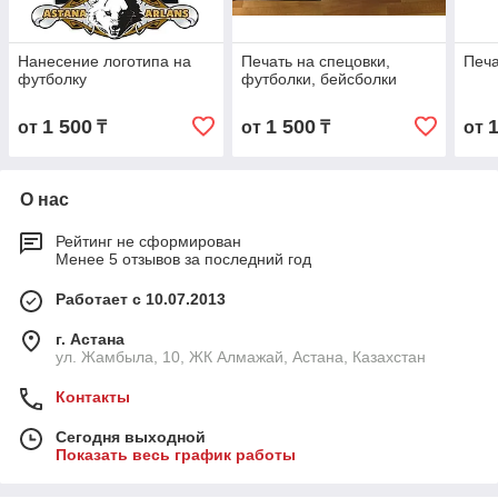
Нанесение логотипа на
Печать на спецовки,
Печа
футболку
футболки, бейсболки
1 500
1 500
от
₸
от
₸
от
О нас
Рейтинг не сформирован
Менее 5 отзывов за последний год
Работает с 10.07.2013
г. Астана
ул. Жамбыла, 10, ЖК Алмажай, Астана, Казахстан
Контакты
Сегодня выходной
Показать весь график работы