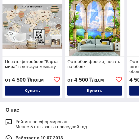
Печать фотообоев "Карта
Фотообои фрески, печать
Фото
мира" в детскую комнату
на обоях
инте
обо
4 500
4 500
4 5
от
₸/пог.м
от
₸/кв.м
Купить
Купить
О нас
Рейтинг не сформирован
Менее 5 отзывов за последний год
Работает с 10.07.2013