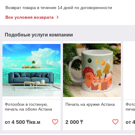
Возврат товара в течение 14 дней по договоренности
Все условия возврата
Подобные услуги компании
Фотообои в гостиную,
Печать на кружке Астана
Фото
печать на обоях Астана
печа
4 500
2 000
от
₸/кв.м
₸
от