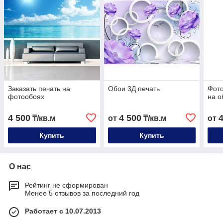
Заказать печать на
Обои 3Д печать
Фото
фотообоях
на о
4 500
4 500
₸/кв.м
от
₸/кв.м
от
Купить
Купить
О нас
Рейтинг не сформирован
Менее 5 отзывов за последний год
Работает с 10.07.2013