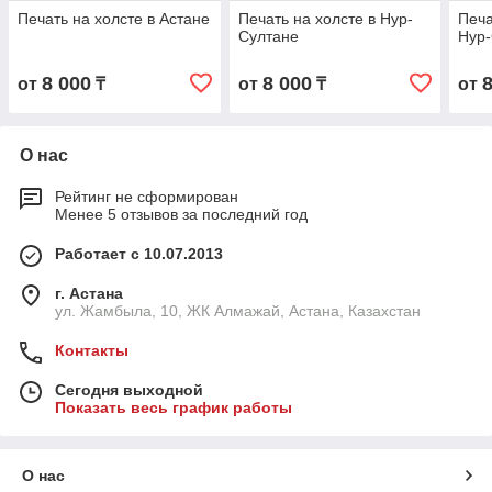
Печать на холсте в Астане
Печать на холсте в Нур-
Печа
Султане
Нур
8 000
8 000
от
₸
от
₸
от
О нас
Рейтинг не сформирован
Менее 5 отзывов за последний год
Работает с 10.07.2013
г. Астана
ул. Жамбыла, 10, ЖК Алмажай, Астана, Казахстан
Контакты
Сегодня выходной
Показать весь график работы
О нас